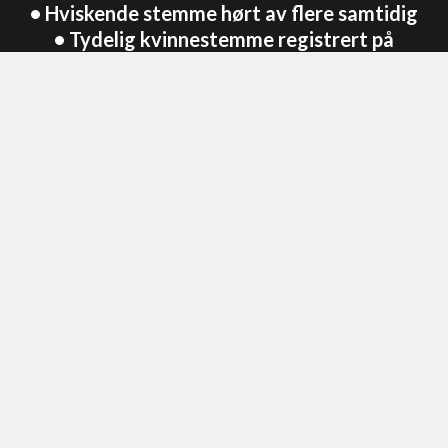
• Hviskende stemme hørt av flere samtidig
• Tydelig kvinnestemme registrert på
opptak
• Utslag på REM Pod og Flux ved spørsmål
• Opplevelse av å bli iakttatt
• Lyder som kunne minne om fotsteg
Video fra undersøkelsen
Opptak fra undersøkelsen ved Hegra festning.
Viser deler av hendelsene og arbeidet som ble
gjennomført under oppdraget.