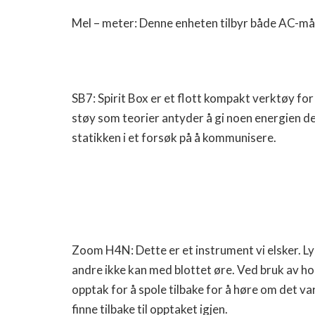
Mel – meter: Denne enheten tilbyr både AC-mål
SB7: Spirit Box er et flott kompakt verktøy f
støy som teorier antyder å gi noen energien de
statikken i et forsøk på å kommunisere.
Zoom H4N: Dette er et instrument vi elsker. Ly
andre ikke kan med blottet øre. Ved bruk av hod
opptak for å spole tilbake for å høre om det var
finne tilbake til opptaket igjen.