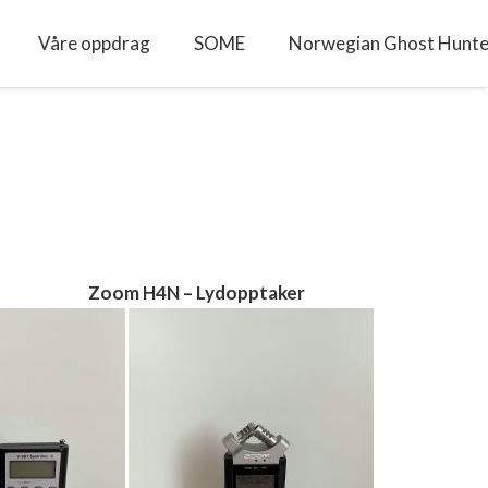
Våre oppdrag
SOME
Norwegian Ghost Hunte
m H4N – Lydopptaker