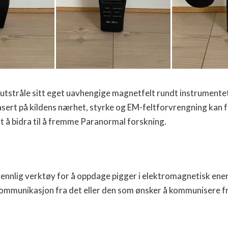
utstråle sitt eget uavhengige magnetfelt rundt instrumentet.
ert på kildens nærhet, styrke og EM-feltforvrengning kan fa
 å bidra til å fremme Paranormal forskning.
nnlig verktøy for å oppdage pigger i elektromagnetisk ener
 kommunikasjon fra det eller den som ønsker å kommunisere f