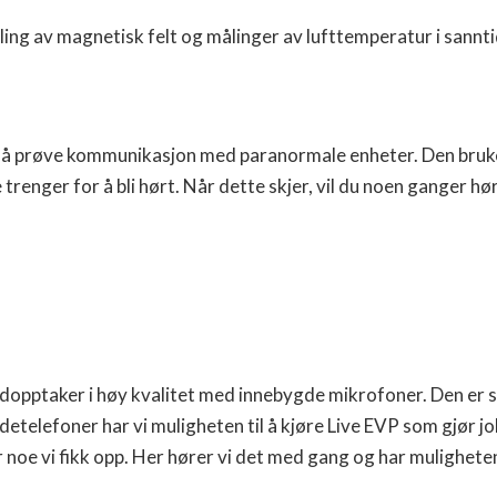
ing av magnetisk felt og målinger av lufttemperatur i sannt
or å prøve kommunikasjon med paranormale enheter. Den bruke
 trenger for å bli hørt. Når dette skjer, vil du noen ganger
dopptaker i høy kvalitet med innebygde mikrofoner. Den er svæ
etelefoner har vi muligheten til å kjøre Live EVP som gjør job
 noe vi fikk opp. Her hører vi det med gang og har muligheten 